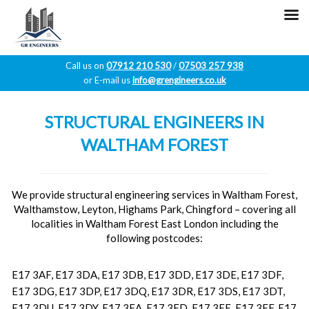
Call us on
07912 210 530
/
07503 257 938
or E-mail us
info@grengineers.co.uk
Skip
to
STRUCTURAL ENGINEERS IN
content
WALTHAM FOREST
We provide structural engineering services in Waltham Forest,
Walthamstow, Leyton, Highams Park, Chingford – covering all
localities in Waltham Forest East London including the
following postcodes:
E17 3AF, E17 3DA, E17 3DB, E17 3DD, E17 3DE, E17 3DF,
E17 3DG, E17 3DP, E17 3DQ, E17 3DR, E17 3DS, E17 3DT,
E17 3DU, E17 3DY, E17 3EA, E17 3ED, E17 3EE, E17 3EF, E17