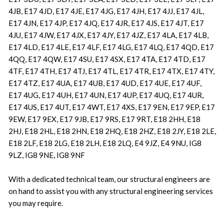
4JB, E17 4JD, E17 4JE, E17 4JG, E17 4JH, E17 4JJ, E17 4JL,
E17 4JN, E17 4JP, E17 4JQ, E17 4JR, E17 4JS, E17 4JT, E17
4JU, E17 4JW, E17 4JX, E17 4JY, E17 4JZ, E17 4LA, E17 4LB,
E17 4LD, E17 4LE, E17 4LF, E17 4LG, E17 4LQ, E17 4QD, E17
4QQ, E17 4QW, E17 4SU, E17 4SX, E17 4TA, E17 4TD, E17
4TF, E17 4TH, E17 4TJ, E17 4TL, E17 4TR, E17 4TX, E17 4TY,
E17 4TZ, E17 4UA, E17 4UB, E17 4UD, E17 4UE, E17 4UF,
E17 4UG, E17 4UH, E17 4UN, E17 4UP, E17 4UQ, E17 4UR,
E17 4US, E17 4UT, E17 4WT, E17 4XS, E17 9EN, E17 9EP, E17
9EW, E17 9EX, E17 9JB, E17 9RS, E17 9RT, E18 2HH, E18
2HJ, E18 2HL, E18 2HN, E18 2HQ, E18 2HZ, E18 2JY, E18 2LE,
E18 2LF, E18 2LG, E18 2LH, E18 2LQ, E4 9JZ, E4 9NU, IG8
9LZ, IG8 9NE, IG8 9NF
With a dedicated technical team, our structural engineers are
on hand to assist you with any structural engineering services
you may require.